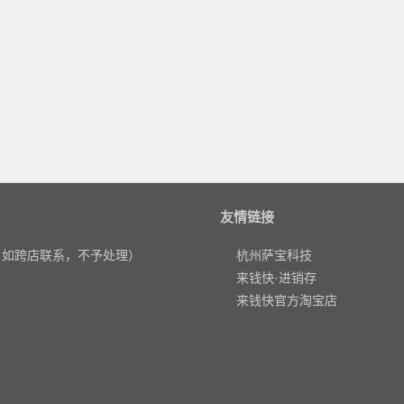
友情链接
，如跨店联系，不予处理）
杭州萨宝科技
来钱快·进销存
来钱快官方淘宝店