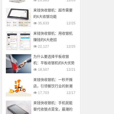
26,683
11/09
来钱快收银机：超市需要
的6大收银功能
35,633
12/25
来钱快收银机：用收银机
赚钱的6大绝招
22,127
12/25
为什么要选择平板收银
机：平板收银机的6大优势
18,507
12/21
来钱快收银机：一秒开微
店，引领餐饮行业的新潮
流
17,703
12/17
来钱快收银机：手机就能
替代收银点菜宝，最潮的