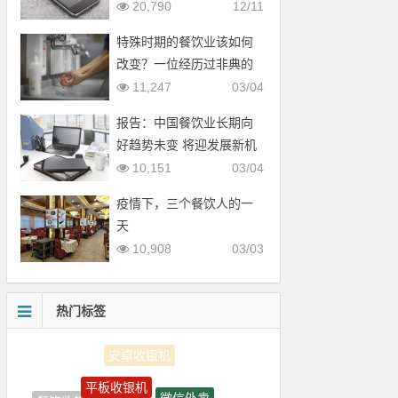
老板会省钱
20,790
12/11
特殊时期的餐饮业该如何
改变？一位经历过非典的
海归餐饮人拿出自己的经
11,247
03/04
营小结
报告：中国餐饮业长期向
好趋势未变 将迎发展新机
遇
10,151
03/04
疫情下，三个餐饮人的一
天
10,908
03/03
热门标签
平板收银机
微信外卖